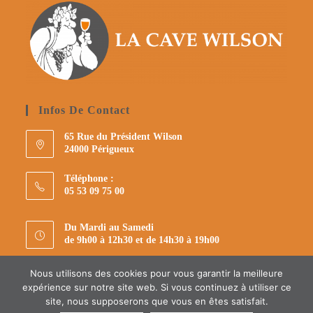
Infos De Contact
65 Rue du Président Wilson
24000 Périgueux
Téléphone :
05 53 09 75 00
Du Mardi au Samedi
de 9h00 à 12h30 et de 14h30 à 19h00
E-mail :
Nous utilisons des cookies pour vous garantir la meilleure
S’ouvre
cavewilson.perigueux@gmail.com
expérience sur notre site web. Si vous continuez à utiliser ce
dans
site, nous supposerons que vous en êtes satisfait.
votre