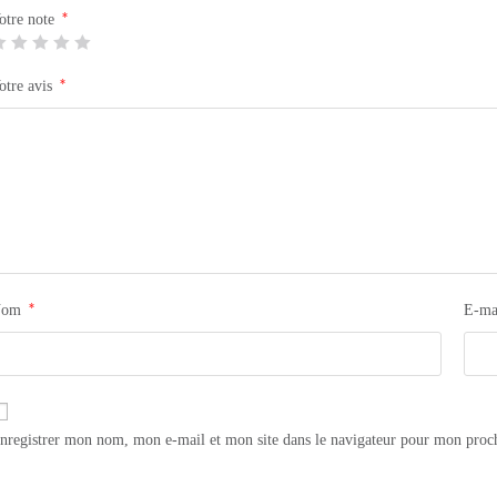
*
otre note
*
otre avis
*
Nom
E-ma
nregistrer mon nom, mon e-mail et mon site dans le navigateur pour mon proc