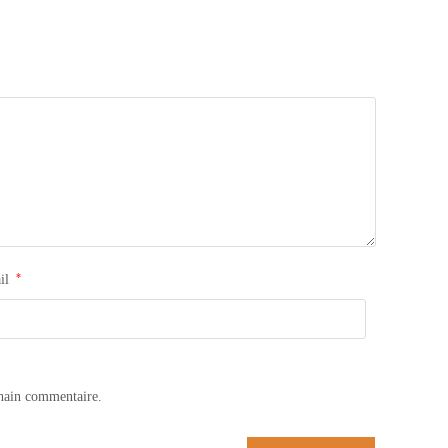
*
il
hain commentaire.