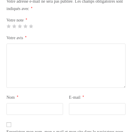
Votre adresse e-mail ne sera pas publiée.
Les champs obligatoires sont
*
indiqués avec
*
Votre note
*
Votre avis
*
*
Nom
E-mail
Enregistrer mon nom, mon e-mail et mon site dans le navigateur pour