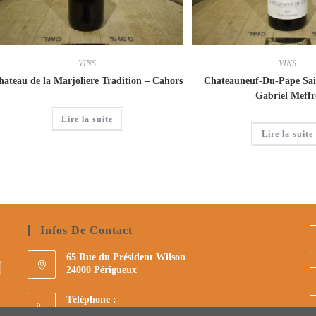
VINS
VINS
hateau de la Marjoliere Tradition – Cahors
Chateauneuf-Du-Pape Sai
Gabriel Meffr
Lire la suite
Lire la suite
Infos De Contact
65 Rue du Président Wilson
24000 Périgueux
Téléphone :
05 53 09 75 00