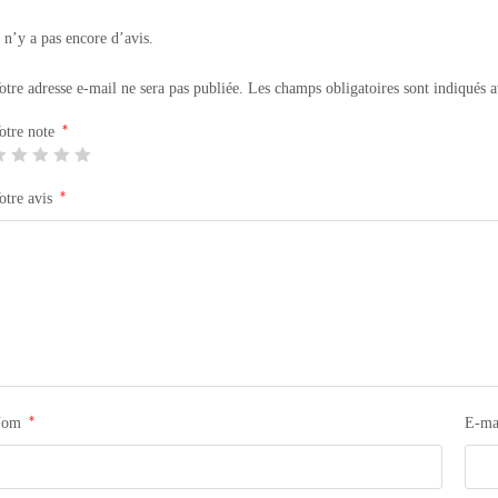
l n’y a pas encore d’avis.
otre adresse e-mail ne sera pas publiée.
Les champs obligatoires sont indiqués 
*
otre note
*
otre avis
*
Nom
E-ma