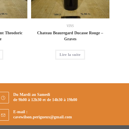
VINS
nt Theodoric
Chateau Beauregard Ducasse Rouge –
e
Graves
Lire la suite
Du Mardi au Samedi
de 9h00 à 12h30 et de 14h30 à 19h00
E-mail :
S’ouvre
cavewilson.perigueux@gmail.com
dans
votre