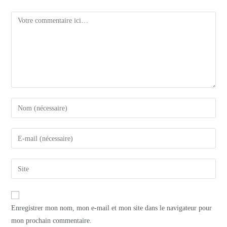
Comment
Enter
your
name
Enter
or
your
username
email
Saisir
to
address
l’URL
comment
to
de
comment
votre
Enregistrer mon nom, mon e-mail et mon site dans le navigateur pour
site
mon prochain commentaire.