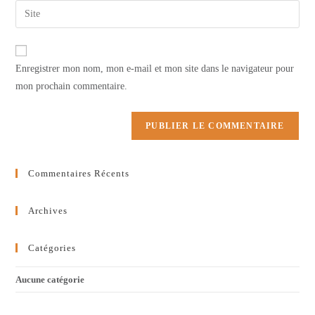
email
Saisir
to
address
l’URL
comment
to
de
comment
votre
Enregistrer mon nom, mon e-mail et mon site dans le navigateur pour
site
mon prochain commentaire.
(facultatif)
Commentaires Récents
Archives
Catégories
Aucune catégorie