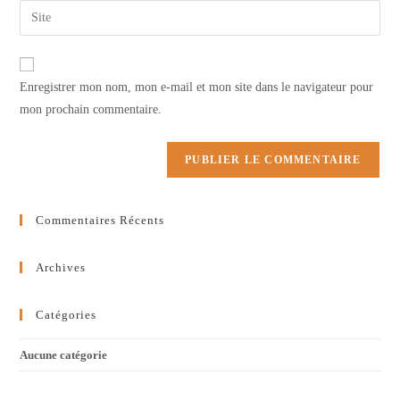
email
Saisir
to
address
l’URL
comment
to
de
comment
votre
Enregistrer mon nom, mon e-mail et mon site dans le navigateur pour
site
mon prochain commentaire.
(facultatif)
Commentaires Récents
Archives
Catégories
Aucune catégorie