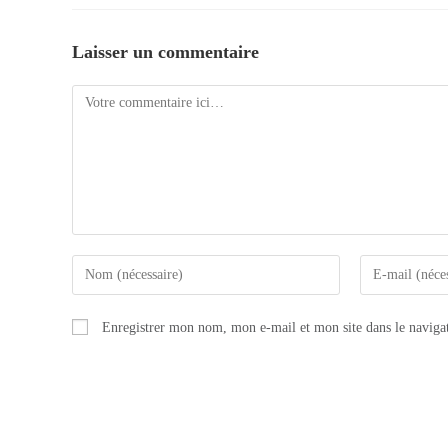
Laisser un commentaire
Comment
Enter
Enter
your
your
name
email
Enregistrer mon nom, mon e-mail et mon site dans le navig
or
address
username
to
to
comment
comment