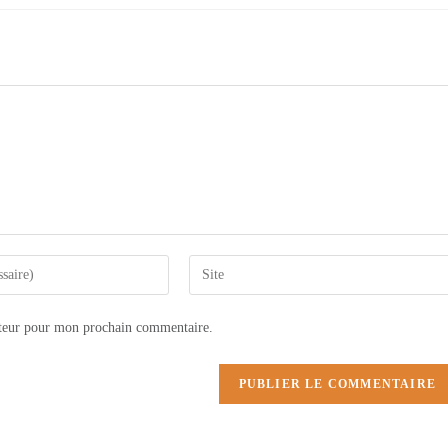
Saisir
l’URL
de
ateur pour mon prochain commentaire.
votre
site
(facultatif)