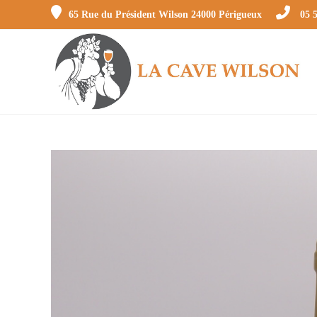
Skip
65 Rue du Président Wilson 24000 Périgueux
05 5
to
content