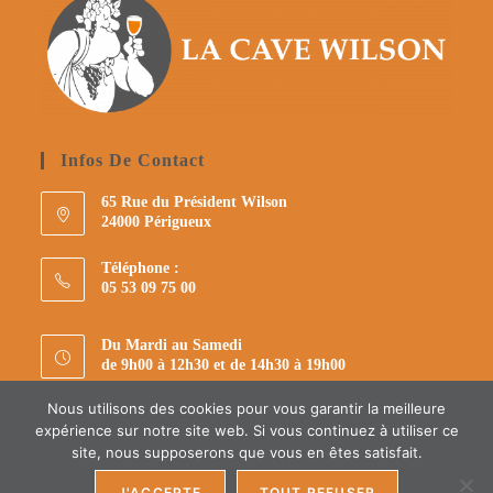
Infos De Contact
65 Rue du Président Wilson
24000 Périgueux
Téléphone :
05 53 09 75 00
Du Mardi au Samedi
de 9h00 à 12h30 et de 14h30 à 19h00
Nous utilisons des cookies pour vous garantir la meilleure
E-mail :
expérience sur notre site web. Si vous continuez à utiliser ce
S’ouvre
cavewilson.perigueux@gmail.com
dans
site, nous supposerons que vous en êtes satisfait.
votre
application
J'ACCEPTE
TOUT REFUSER