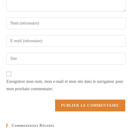
Enter
your
name
Enter
or
your
username
email
Saisir
to
address
l’URL
comment
to
de
comment
votre
Enregistrer mon nom, mon e-mail et mon site dans le navigateur pour
site
mon prochain commentaire.
(facultatif)
Commentaires Récents